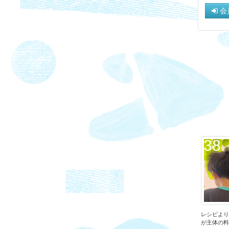
会
38
レシピより
が主体の料