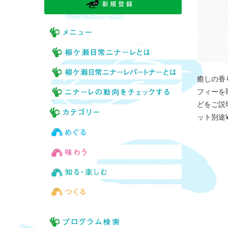
癒しの香
フィーを
どをご説
ット別途