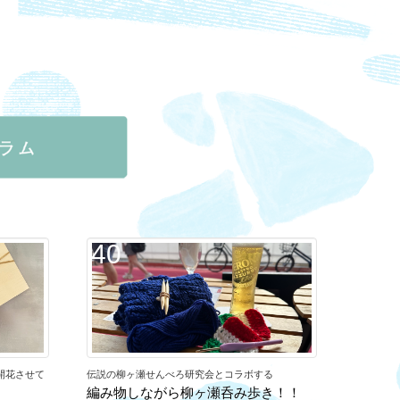
40
開花させて
伝説の柳ヶ瀬せんべろ研究会とコラボする
編み物しながら柳ヶ瀬呑み歩き！！