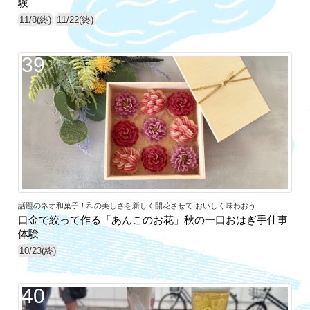
験
11/8(終)
11/22(終)
39
話題のネオ和菓子！和の美しさを新しく開花させて おいしく味わおう
口金で絞って作る「あんこのお花」秋の一口おはぎ手仕事
体験
10/23(終)
40