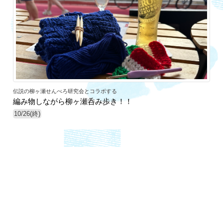
伝説の柳ヶ瀬せんべろ研究会とコラボする
編み物しながら柳ヶ瀬呑み歩き！！
10/26(終)